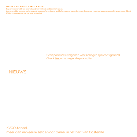
ONTDEK DE MAGIE VAN THEATER
Stap binnen en ontdek hoe we ontstaan zijn en welk stuk we binnenkort spelen.
Laat je verleiden om eens rond te neuzen in ons archief, om misschien zelf lid te worden en op de planken te staan, maar vooral om naar onze voorstellingen te komen kijken!
Welkom in onze wereld van verhalen en emoties!
Geen paniek! De volgende voorstellingen zijn reeds gekend.
Check
hier
onze volgende productie.
NIEUWS
KVGO-toneel,
meer dan een eeuw liefde voor toneel in het hart van Oostende.